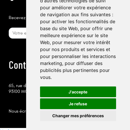
d'autres technologies de suivi
pour améliorer votre expérience
de navigation aux fins suivantes :
Recevez la newsletter
pour activer les fonctionnalités de
base du site Web
,
pour offrir une
meilleure expérience sur le site
Web
,
pour mesurer votre intérêt
pour nos produits et services et
pour personnaliser les interactions
Contactez-nous
marketing
,
pour diffuser des
publicités plus pertinentes pour
vous
.
65, rue des Chantereines
93100 MONTREUIL
J'accepte
Je refuse
Nous écrire
Changer mes préférences