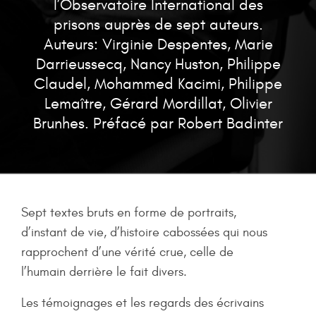
l’Observatoire International des
prisons auprès de sept auteurs.
Auteurs: Virginie Despentes, Marie
Darrieussecq, Nancy Huston, Philippe
Claudel, Mohammed Kacimi, Philippe
Lemaître, Gérard Mordillat, Olivier
Brunhes. Préfacé par Robert Badinter
Sept textes bruts en forme de portraits,
d’instant de vie, d’histoire cabossées qui nous
rapprochent d’une vérité crue, celle de
l’humain derrière le fait divers.
Les témoignages et les regards des écrivains